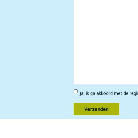
helpen?
vragen of
omerkingen
*
Ja, ik ga akkoord met de regi