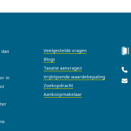
Snel naar
Co
Veelgestelde vragen
r dan
Blogs
Taxatie aanvragen
Vrijblijvende waardebepaling
or in
Zoekopdracht
or
Aankoopmakelaar
ater
nis