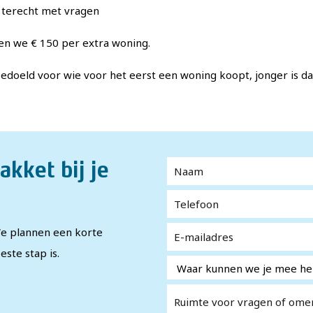
s terecht met vragen
en we € 150 per extra woning.
edoeld voor wie voor het eerst een woning koopt, jonger is da
Naam
*
akket bij je
Telefoon
*
E-
*
 We plannen een korte
mailadres
ste stap is.
Waar
*
kunnen
we je
Ruimte
*
mee
voor