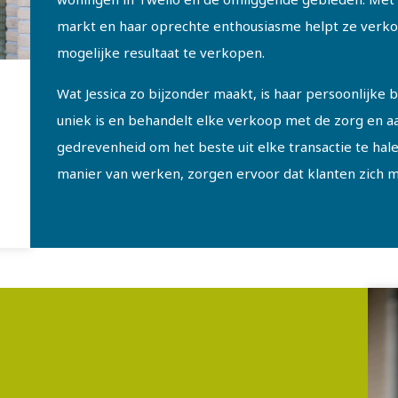
markt en haar oprechte enthousiasme helpt ze verk
mogelijke resultaat te verkopen.
Wat Jessica zo bijzonder maakt, is haar persoonlijke 
uniek is en behandelt elke verkoop met de zorg en aa
gedrevenheid om het beste uit elke transactie te h
manier van werken, zorgen ervoor dat klanten zich 