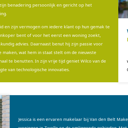
ijn benadering persoonlijk en gericht op het
ng.
eid en zijn vermogen om iedere klant op hun gemak te
enkoper bent of voor het eerst een woning zoekt,
skundig advies. Daarnaast benut hij zijn passie voor
te maken, wat hem in staat stelt om de nieuwste
l te benutten. In zijn vrije tijd geniet Wilco van de
gte van technologische innovaties.
Jessica is een ervaren makelaar bij Van den Belt Mak
woningen in Twello en de omliggende gebieden. Met h