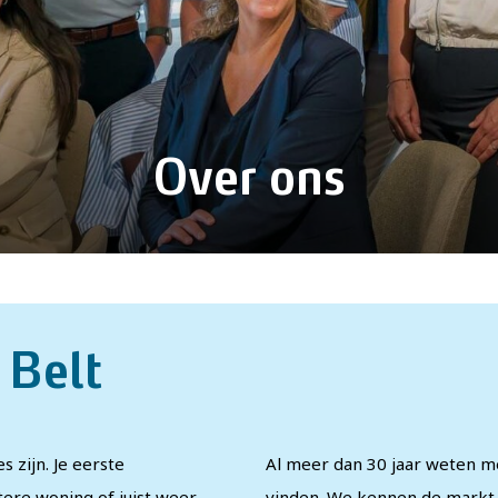
Over ons
 Belt
 zijn. Je eerste
Al meer dan 30 jaar weten m
ere woning of juist weer
vinden. We kennen de markt 