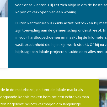
voor onze klanten. Hij zet zich altijd in om de beste 
kopen of verkopen van een woning.
Buiten kantooruren is Guido actief betrokken bij maat
zijn toewijding aan de gemeenschap onderstreept. In 
in voor hardloopschoenen en maakt hij de kilometer
vastberadenheid die hij in zijn werk steekt. Of hij nu z
bijdraagt aan lokale projecten, Guido doet alles met 
rde in de makelaardij en kent de lokale markt als
 diepgaande kennis maken hem tot een echte vakman
nten begeleidt. Wilco’s vermogen om langdurige