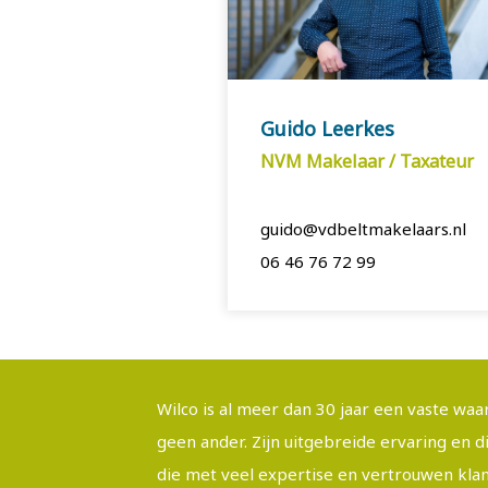
Guido Leerkes
NVM Makelaar / Taxateur
guido@vdbeltmakelaars.nl
06 46 76 72 99
Wilco is al meer dan 30 jaar een vaste waa
geen ander. Zijn uitgebreide ervaring en
die met veel expertise en vertrouwen kla