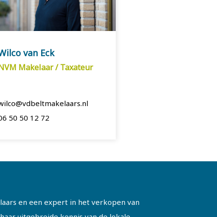
Wilco van Eck
NVM Makelaar / Taxateur
wilco@vdbeltmakelaars.nl
06 50 50 12 72
elaars en een expert in het verkopen van
aar uitgebreide kennis van de lokale