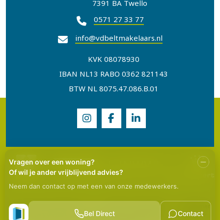
7391 BA Twello
0571 27 33 77
info@vdbeltmakelaars.nl
KVK 08078930
IBAN NL13 RABO 0362 821143
BTW NL 8075.47.086.B.01
© 2026 Van den Belt Makelaars
|
Algemene voorwaarden
|
Disclaimer
|
Privacy verklaring
|
Grafisch ontwerp
Thumbs Up
|
Technische