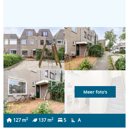
Meer foto's
2
2
127 m
137 m
5
A