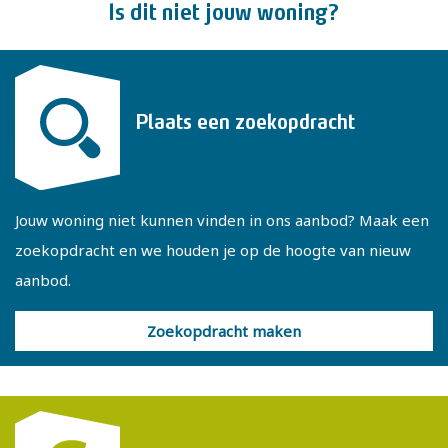
Is dit niet jouw woning?
Op de tweede verdieping zijn twee slaapkamers en een
extra kamer gesitueerd. Beide slaapkamers zijn ruim te
noemen en bieden een fijne lichtinval. In de extra kamer
Plaats een zoekopdracht
zijn de wasmachine en droger opgesteld, ook is dit de
plaats voor de c.v.-ketel en de omvormer van de
zonnepanelen.
Jouw woning niet kunnen vinden in ons aanbod? Maak een
zoekopdracht en we houden je op de hoogte van nieuw
Enkele kenmerken
aanbod.
Bouwjaar 1978
Energielabel A
Zoekopdracht maken
Woonoppervlakte 127 m², inhoud 448 m³.