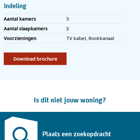
- Gebruiksoppervlakte 109 m²
Indeling
- Overig inpandige ruimte, zolderverdieping, 14 m²
Aantal kamers
5
- Inhoud 438 m³
Aantal slaapkamers
3
- Energielabel F
Voorzieningen
TV kabel, Rookkanaal
De woning wordt verkocht met de niet-zelf-bewoond-
Download brochure
clausule, ouderdoms-clausule en asbest-niet-bekend-
clausule.
Wil je deze woning bezichtigen? Plan dan zelf online een
afspraak in via onze website of vraag een bezichtiging aan
Is dit niet jouw woning?
via Funda! Is er geen passend moment meer beschikbaar?
Dat is geen probleem, bel of e-mail ons gerust voor een
afspraak op een ander moment.
Plaats een zoekopdracht