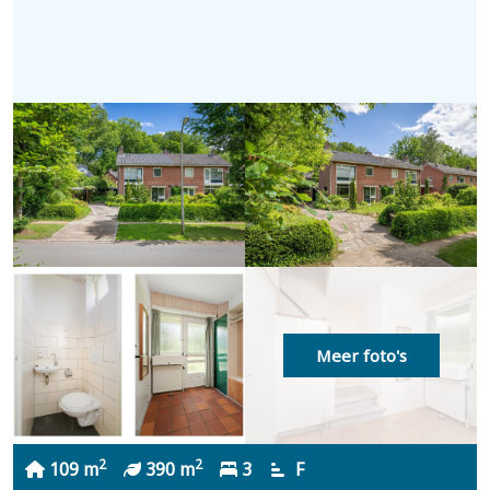
Meer foto's
2
2
109 m
390 m
3
F