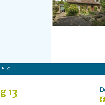
C
g 13
D