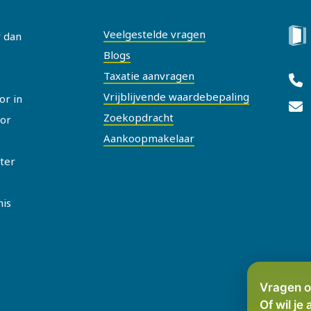
Veelgestelde vragen
r dan
Blogs
Taxatie aanvragen
Vrijblijvende waardebepaling
or in
Zoekopdracht
or
Aankoopmakelaar
ater
nis