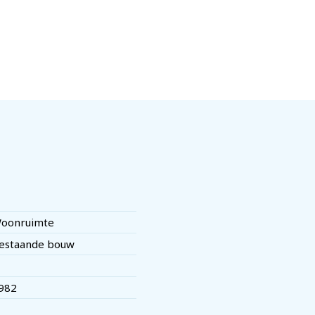
oonruimte
estaande bouw
982