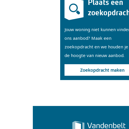
Plaats een
apart toilet en royale bergruimt
en een dakkapel die zorgt voor v
zoekopdrac
wastafels en een ligbad. In de ber
Jouw woning niet kunnen vinde
Via een vlizotrap op de overloop 
ons aanbod? Maak een
zoekopdracht en we houden je
Enkele kenmerken:
de hoogte van nieuw aanbod.
- Energielabel C
- De woning wordt verkocht met 
Zoekopdracht maken
zelf bewoond door de verkoper
- Gebruiksoppervlakte 170 m², o