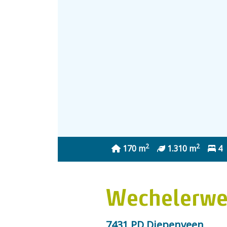
2
2
170 m
1.310 m
4
Wechelerwe
7431 PD Diepenveen