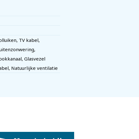
olluiken, TV kabel,
uitenzonwering,
ookkanaal, Glasvezel
abel, Natuurlijke ventilatie