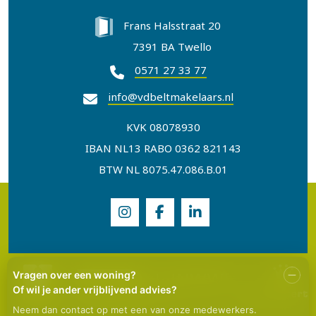
Frans Halsstraat 20
7391 BA Twello
0571 27 33 77
info@vdbeltmakelaars.nl
KVK 08078930
IBAN NL13 RABO 0362 821143
BTW NL 8075.47.086.B.01