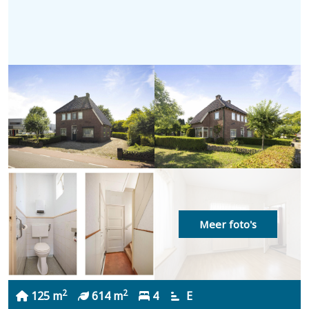
Meer foto's
2
2
125 m
614 m
4
E