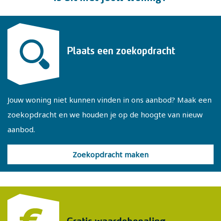
Enkele kenmerken:
- De woning is gedeeltelijk voorzien van dubbel glas
- Energielabel E
Plaats een zoekopdracht
- Gebruiksoppervlakte 125 m², overige inpandige ruimte
73 m², inhoud 689 m³
Jouw woning niet kunnen vinden in ons aanbod? Maak een
De woning wordt verkocht met de volgende clausules:
zoekopdracht en we houden je op de hoogte van nieuw
- Ouderdomsclausule
aanbod.
- Niet zelfbewoningsclausule
Zoekopdracht maken