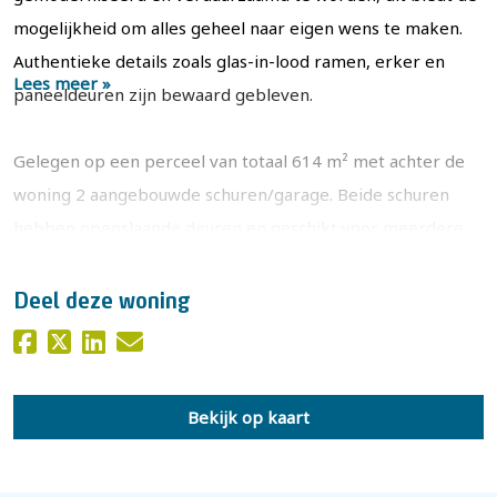
mogelijkheid om alles geheel naar eigen wens te maken.
Authentieke details zoals glas-in-lood ramen, erker en
Lees meer »
paneeldeuren zijn bewaard gebleven.
Gelegen op een perceel van totaal 614 m² met achter de
woning 2 aangebouwde schuren/garage. Beide schuren
hebben openslaande deuren en geschikt voor meerdere
doeleinden. In de garage kun je je auto stallen, maar biedt
ook de nodige ruimte voor het opbergen van spullen of
Deel deze woning
een fijne werkruimte voor de hobbyist. De tuin is met
name gelegen aan de zijkant en heeft een prettige
zonligging op het het westen. Er is een terras, broeikas,
Bekijk op kaart
vijver en veel volwassen groen. Ook is er een oprit naast
de woning aanwezig voor het parkeren van meerdere
auto's op eigen terrein.