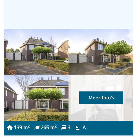
Meer foto's
2
2
139 m
265 m
3
A