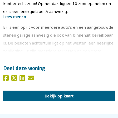
kunt er echt zo in! Op het dak liggen 10 zonnepanelen en
er is een energielabel A aanwezig.
Lees meer »
Er is een oprit voor meerdere auto's en een aangebouwde
stenen garage aanwezig die ook van binnenuit bereikbaar
is. De besloten achtertuin ligt op het westen, een heerlijke
zonligging. Er zijn meerdere terrassen en een grote
houten overkapping met afsluitbare glazen wanden.
Deel deze woning
De woning is gelegen in een fraaie groene, rustige
omgeving in een verkeerssluwe straat. Het dorp Teuge
heeft een actieve kern met diverse sportclubs. Voor het
Bekijk op kaart
winkelaanbod zijn Twello of Apeldoorn binnen enkele
minuten te bereiken.