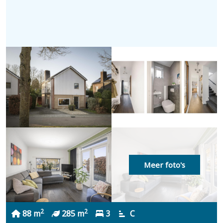
Meer foto's
2
2
88 m
285 m
3
C