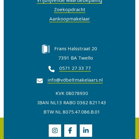
Vrijblijvende waardebepaling
Zoekopdracht
Aankoopmakelaar
Contact
Frans Halsstraat 20
7391 BA Twello
0571 27 33 77
info@vdbeltmakelaars.nl
KVK 08078930
IBAN NL13 RABO 0362 821143
BTW NL 8075.47.086.B.01