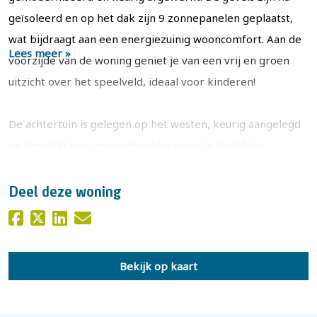
geïsoleerd en op het dak zijn 9 zonnepanelen geplaatst,
wat bijdraagt aan een energiezuinig wooncomfort. Aan de
Lees meer »
voorzijde van de woning geniet je van een vrij en groen
uitzicht over het speelveld, ideaal voor kinderen!
De achtertuin is gelegen op het westen, keurig aangelegd
en beschikt over meerdere terrassen. Je kunt hier
optimaal genieten van de middag- en avondzon. Achter in
de tuin bevindt zich een houten berging met overkapping
Deel deze woning
voor extra opslag en een fijne zitplek. Daarnaast is er een
stenen berging aanwezig die bereikbaar is via de zijkant
van de woning. Het perceel heeft een totale oppervlakte
Bekijk op kaart
van 285 m².
De Acacialaan kenmerkt zich als een fraaie, verkeersluwe