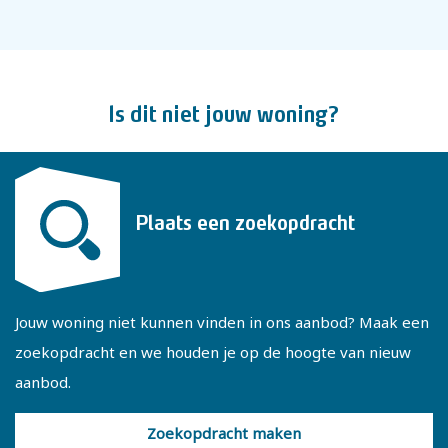
kamer aan de voorzijde beschikt over een vaste
inbouwkast. De badkamer is voorzien van een toilet,
douche, wastafelmeubel en wasmachineaansluiting.
Is dit niet jouw woning?
Via een vlizotrap vanaf de overloop is de ruime zolder
bereikbaar. Deze zolder biedt volop mogelijkheden voor
extra bergruimte en hier bevindt zich tevens de cv-
installatie.
Plaats een zoekopdracht
Enkele kenmerken:
- Energielabel C
Jouw woning niet kunnen vinden in ons aanbod? Maak een
- 9 Zonnepanelen
zoekopdracht en we houden je op de hoogte van nieuw
- Airco aanwezig op de verdieping
aanbod.
- Gebruiksoppervlakte 88 m², externe bergruimte 17 m²
en inhoud 411 m³.
Zoekopdracht maken