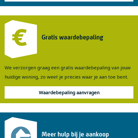
Wil je deze woning bezichtigen? Plan dan zelf online een
afspraak in via onze website of vraag een bezichtiging aan
via Funda! Is er geen passend moment meer beschikbaar?
Gratis waardebepaling
Dat is geen probleem, bel of e-mail ons gerust voor een
afspraak op een ander moment.
We verzorgen graag een gratis waardebepaling van jouw
huidige woning, zo weet je precies waar je aan toe bent.
Waardebepaling aanvragen
Meer hulp bij je aankoop