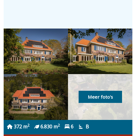
Meer foto's
2
2
372 m
6.830 m
6
B