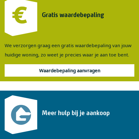
Aansluitend bevindt zich een tweede hal met kastenwand,
Gratis waardebepaling
waar de opstelling van de C.V.-ketel en warmtepomp is
gesitueerd. Vanuit hier is er directe toegang tot de ruime
aangebouwde garage
We verzorgen graag een gratis waardebepaling van jouw
huidige woning, zo weet je precies waar je aan toe bent.
De kelder biedt extra bergruimte en is praktisch
bereikbaar vanuit de woning.
Waardebepaling aanvragen
Op de eerste verdieping komt de ruimtelijke opzet
opnieuw tot zijn recht. De overloop geeft toegang tot
maar liefst vijf slaapkamers en twee badkamers. De
ouderslaapkamer beschikt over een moderne badkamer
Meer hulp bij je aankoop
en-suite, wat zorgt voor extra comfort en privacy. De
overige kamers – allen van een goed formaat en voorzien