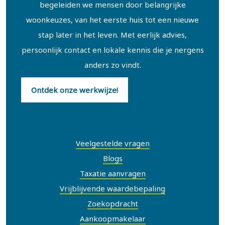
- Woonoppervlakte ca. 372 m² en inhoud ca. 1.761 m³
begeleiden we mensen door belangrijke
- Perceel van 6.830 m² met parkachtige aanleg
woonkeuzes, van het eerste huis tot een nieuwe
- Recent gemoderniseerd en verduurzaamd
stap later in het leven. Met eerlijk advies,
- Energielabel B (zeer bijzonder binnen dit segment)
persoonlijk contact en lokale kennis die je nergens
- 6 slaapkamers en 2 badkamers
anders zo vindt.
- Voorzien van zonnepanelen, hybride warmtepomp,
Ontdek onze werkwijze!
airco-installaties en spouwmuurisolatie (2022)
- Buitenschilderwerk uitgevoerd in 2026
Snel naar
- Laadvoorziening voor elektrische auto op eigen terrein
- Voormalige tennisbaan aanwezig
Veelgestelde vragen
- Authentieke jaren ’30 details gecombineerd met modern
Blogs
comfort
Taxatie aanvragen
Vrijblijvende waardebepaling
Zoekopdracht
Aankoopmakelaar