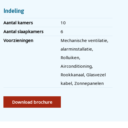
Door de woning heen:
De centrale entree aan de voorzijde leidt naar een gang
Indeling
die uitkomt in de indrukwekkende binnenhal met een
Aantal kamers
10
fraaie, karakteristieke trappartij. Vanuit hier ontvouwt zich
Aantal slaapkamers
6
de woning.
Voorzieningen
Mechanische ventilatie,
alarminstallatie,
De living is royaal van opzet en biedt meerdere
Rolluiken,
zitgedeeltes, met een gashaard als sfeervol middelpunt.
Airconditioning,
Dankzij de grote raampartijen en de breedte van de
Rookkanaal, Glasvezel
woning ontstaat een bijzonder prettige lichtinval en een
kabel, Zonnepanelen
ruimtelijk gevoel. Vanuit de woonkamer bereik je middels
een sfeervolle schuifdeur de eetkamer, wat zorgt voor een
Download brochure
mooie verbinding tussen de verschillende leefruimtes.
Zowel vanuit de woonkamer als de keuken geven
openslaande deuren direct toegang tot het royale terras.