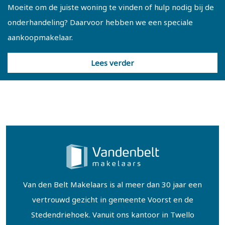
van vaste kasten – maken gebruik van de tweede
Moeite om de juiste woning te vinden of hulp nodig bij de
badkamer. Daarnaast is er een separate wasruimte
onderhandeling? Daarvoor hebben we een speciale
aanwezig.
aankoopmakelaar.
Lees verder
De tweede verdieping biedt verrassend veel extra ruimte,
met een royale slaapkamer en meerdere grote
zolderruimtes die desgewenst bij de woonruimte
betrokken kunnen worden. Dit biedt volop mogelijkheden
voor bijvoorbeeld extra slaapkamers, een studio of een
luxe werkverdieping. Hier bevindt zich ook nog een extra
sanitaire ruimte. Deze is thans niet in gebruik.
Kenmerken:
Van den Belt Makelaars is al meer dan 30 jaar een
vertrouwd gezicht in gemeente Voorst en de
- Onder architectuur gebouwd landhuis (1933)
Stedendriehoek. Vanuit ons kantoor in Twello