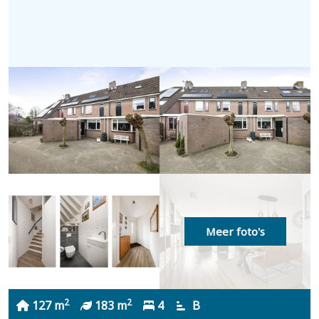
Meer foto's
2
2
127 m
183 m
4
B