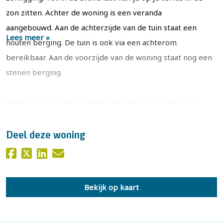
zon zitten. Achter de woning is een veranda
aangebouwd. Aan de achterzijde van de tuin staat een
Lees meer »
houten berging. De tuin is ook via een achterom
bereikbaar. Aan de voorzijde van de woning staat nog een
stenen berging.
Naast dat de woning volledig geïsoleerd is en beschikt
over dubbel glas zijn er 9 zonnepanelen geplaatst. Dat
alles maakt dat er een energielabel B is afgegeven.
Deel deze woning
De woning is voorzien van een fijne, uitgebouwde
leefruimte op de begane grond, drie slaapkamers op de
Bekijk op kaart
verdieping en een royale zolder met mogelijkheid tot een
vierde slaapkamer. Daarmee is deze woning op deze
locatie ideaal voor een startend gezin of jonge