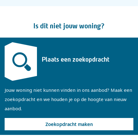
De vaste trap brengt je naar de tweede verdieping. Hier is
een royale zolderruimte met drie dakramen wat zorgt
voor veel lichtinval. Het is een ideale ruimte om hier een
Is dit niet jouw woning?
vierde slaapkamer te realiseren. Ook vind je op deze
verdieping een ingebouwde kastenwand, de wasmachine
en C.V.-ketel. Op de zolder is een luik, naar de vliering met
voldoende bergruimte.
Plaats een zoekopdracht
Enkele kenmerken:
• Energielabel B
Jouw woning niet kunnen vinden in ons aanbod? Maak een
• Gebruiksoppervlakte 127 m², inhoud 456 m³ en
zoekopdracht en we houden je op de hoogte van nieuw
perceeloppervlakte 183 m²
aanbod.
Zoekopdracht maken