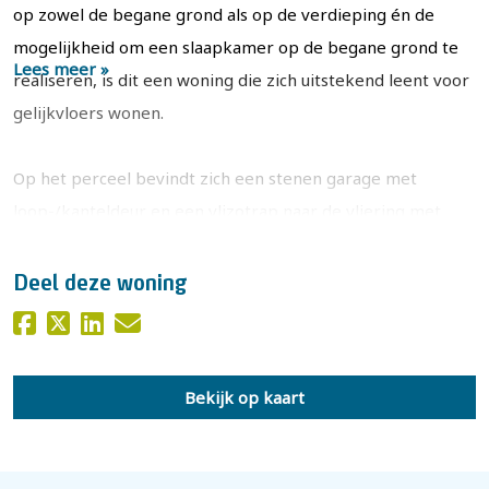
op zowel de begane grond als op de verdieping én de
mogelijkheid om een slaapkamer op de begane grond te
Lees meer »
realiseren, is dit een woning die zich uitstekend leent voor
gelijkvloers wonen.
Op het perceel bevindt zich een stenen garage met
loop-/kanteldeur en een vlizotrap naar de vliering met
extra bergruimte. De garage is tevens van binnenuit
bereikbaar. Naast de woning ligt de oprit met
Deel deze woning
parkeergelegenheid op eigen terrein. De besloten
achtertuin is gesitueerd op het zuidwesten en beschikt
over een fijn terras met zonnescherm.
Bekijk op kaart
De ligging is ideaal: in een markante maar rustige straat,
midden in het centrum van Twello. Winkels, supermarkten,