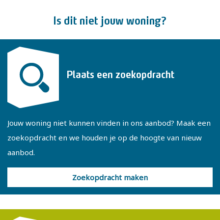
Via een vlizotrap op de overloop is de vliering bereikbaar
Is dit niet jouw woning?
met extra bergruimte en de opstelling van de C.V.-
installatie.
Enkele kenmerken:
Plaats een zoekopdracht
- Volledig geïsoleerd en voorzien van dubbel glas
- Energielabel B
- Mogelijkheid tot slaapkamer en badkamer op de begane
Jouw woning niet kunnen vinden in ons aanbod? Maak een
grond
zoekopdracht en we houden je op de hoogte van nieuw
- Garage met vliering en eigen oprit
aanbod.
- Gebruiksoppervlakte 123 m², inhoud 578 m³ en
perceeloppervlakte 188 m²
Zoekopdracht maken
Wil je deze woning bezichtigen? Plan dan op ieder moment
zelf online de afspraak in via onze website of vraag een