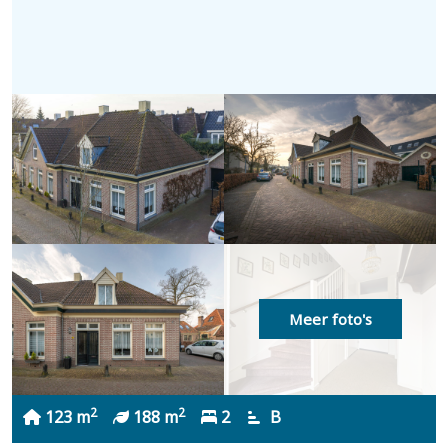
Meer foto's
2
2
123 m
188 m
2
B