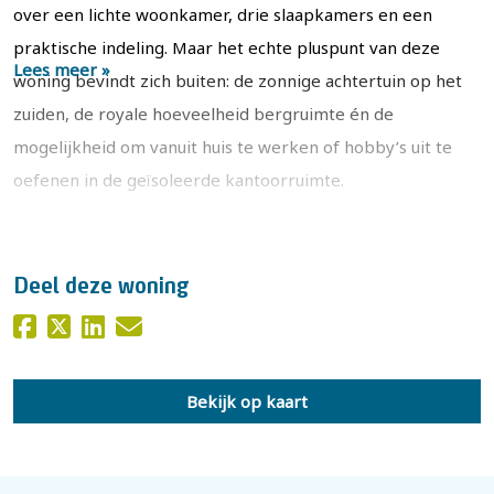
over een lichte woonkamer, drie slaapkamers en een
praktische indeling. Maar het echte pluspunt van deze
Lees meer »
woning bevindt zich buiten: de zonnige achtertuin op het
zuiden, de royale hoeveelheid bergruimte én de
mogelijkheid om vanuit huis te werken of hobby’s uit te
oefenen in de geïsoleerde kantoorruimte.
Het geheel staat op een perceel van 220 m². Naast de
woning bevindt zich een eigen oprit, ideaal voor parkeren
Deel deze woning
op eigen terrein. Achter de woning bevinden zich twee
bergingen en een separate kantoorruimte met
overkapping. De kantoorruimte is geïsoleerd en voorzien
Bekijk op kaart
van elektra, ideaal als thuiswerkplek, hobbyruimte of
atelier. De rechter stenen berging beschikt daarnaast over
water- en elektra-aansluitingen en is momenteel ingericht