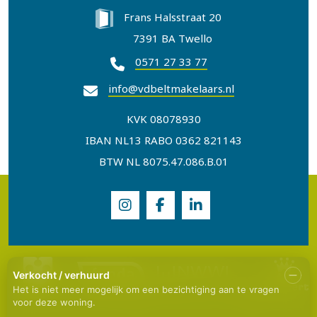
Frans Halsstraat 20
7391 BA Twello
0571 27 33 77
info@vdbeltmakelaars.nl
KVK 08078930
IBAN NL13 RABO 0362 821143
BTW NL 8075.47.086.B.01