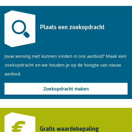
voorzien van elektrische screens en een vaste kast. De
badkamer beschikt over een douche en wastafel.
Via een vaste trap is de praktische zolder bereikbaar. De
Plaats een zoekopdracht
zolder is in gebruik als bergruimte en hier bevindt zich
tevens de Nefit C.V.-ketel uit 2019.
Jouw woning niet kunnen vinden in ons aanbod? Maak een
Enkele kenmerken:
zoekopdracht en we houden je op de hoogte van nieuw
- Grotendeels kunststof kozijnen
aanbod.
- Berging omgebouwd tot kantoorruimte
- Energielabel B
Zoekopdracht maken
- Gebruiksoppervlakte 70 m²
- Externe bergruimte 35 m²
- Inhoud 264 m³
Gratis waardebepaling
Wil je deze woning bezichtigen? Plan dan eenvoudig online