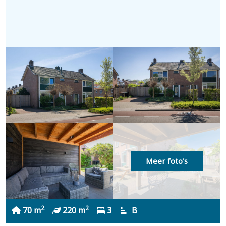
Meer foto's
2
2
70 m
220 m
3
B