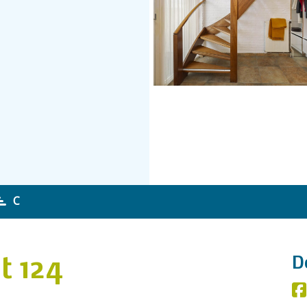
C
t 124
D