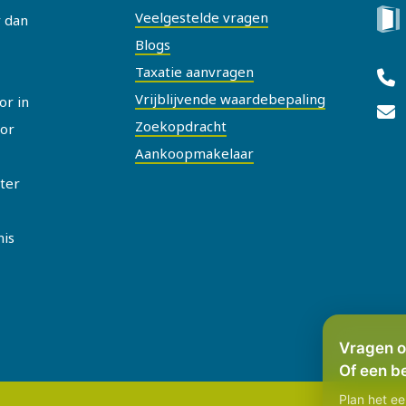
Veelgestelde vragen
r dan
Blogs
Taxatie aanvragen
Vrijblijvende waardebepaling
or in
Zoekopdracht
or
Aankoopmakelaar
ater
nis