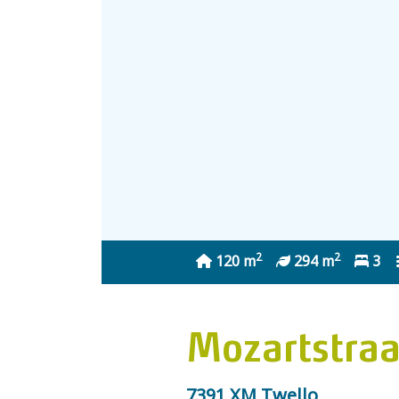
2
2
120 m
294 m
3
Mozartstraa
7391 XM Twello