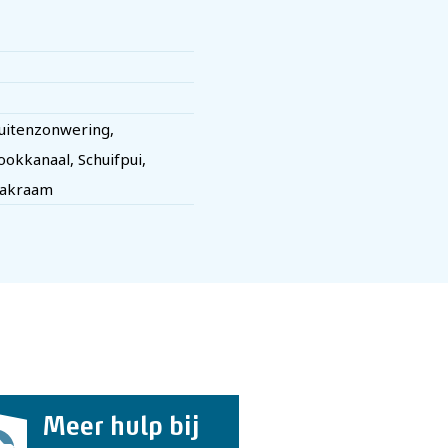
uitenzonwering,
ookkanaal, Schuifpui,
akraam
Meer hulp bij