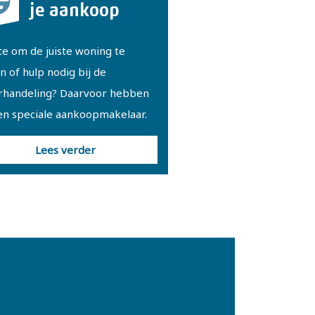
je aankoop
e om de juiste woning te
n of hulp nodig bij de
rhandeling? Daarvoor hebben
en speciale aankoopmakelaar.
Lees verder
ntact