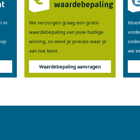
ht
waardebepaling
n in
We verzorgen graag een gratis
Moeit
waardebepaling van jouw huidige
vinde
 op
woning, zo weet je precies waar je
onde
aan toe bent.
we e
Waardebepaling aanvragen
Snel naar
Co