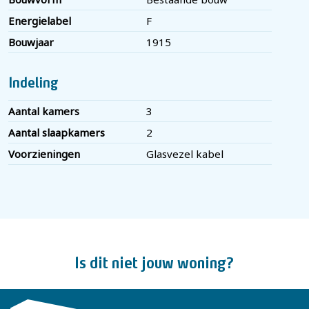
- VvE bijdrage is € 54,- per maand
Energielabel
F
- Energielabel F
Bouwjaar
1915
- De woning wordt verkocht met een niet
zelfbewoningsclausule en ouderdomsclausule
Indeling
- Er is geen NVM Vragenlijst aanwezig
Aantal kamers
3
- Gebruiksoppervlakte 91 m² en inhoud 344 m³
Aantal slaapkamers
2
Voorzieningen
Glasvezel kabel
Is dit niet jouw woning?