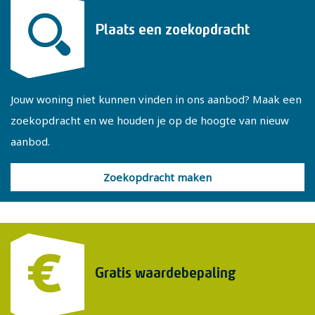
Plaats een zoekopdracht
Jouw woning niet kunnen vinden in ons aanbod? Maak een
zoekopdracht en we houden je op de hoogte van nieuw
aanbod.
Zoekopdracht maken
Gratis waardebepaling