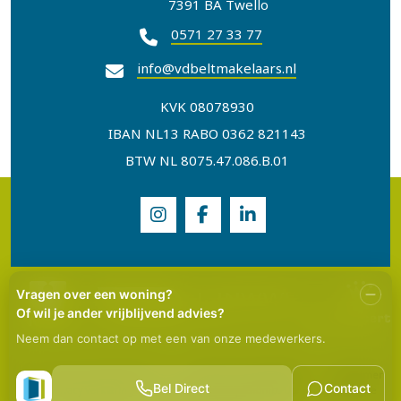
7391 BA Twello
0571 27 33 77
info@vdbeltmakelaars.nl
KVK 08078930
IBAN NL13 RABO 0362 821143
BTW NL 8075.47.086.B.01
© 2026 Van den Belt Makelaars
|
Algemene voorwaarden
|
Disclaimer
|
Privacy verklaring
|
Grafisch ontwerp
Thumbs Up
|
Technische