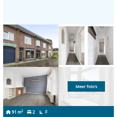
Meer foto's
2
91 m
2
F