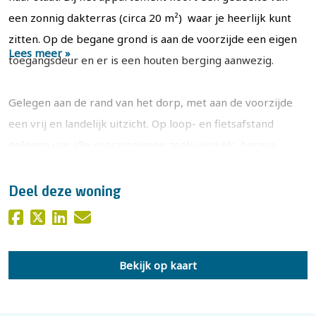
een zonnig dakterras (circa 20 m²) waar je heerlijk kunt
zitten. Op de begane grond is aan de voorzijde een eigen
Lees meer »
toegangsdeur en er is een houten berging aanwezig.
Gelegen aan de rand van het dorp, met aan de voorzijde
een vrij en landelijk uitzicht. Op loop- en fietsafstand
gelegen van alle voorzieningen zoals winkels, horeca,
openbaar vervoer en het NS-station. Ook liggen de
uitvalswegen op korte afstand.
Deel deze woning
Door het appartement heen:
Op de begane grond is een eigen toegangsdeur, meterkast
Bekijk op kaart
en trapopgang naar de verdieping. De voordeur geeft
toegang tot de gang met ruime bergkast. Vanuit deze gang
zijn alle ruimtes te bereiken. Aan de voorzijde ligt de