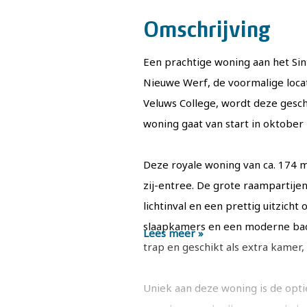
Omschrijving
Een prachtige woning aan het Si
Nieuwe Werf, de voormalige loca
Veluws College, wordt deze gesc
woning gaat van start in oktober
Deze royale woning van ca. 174 m²
zij-entree. De grote raampartije
lichtinval en een prettig uitzicht
slaapkamers en een moderne badk
Lees meer »
trap en geschikt als extra kamer
Uniek aan deze woning is de opt