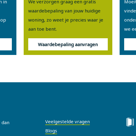
n in
We verzorgen graag een gratis
Moeit
waardebepaling van jouw huidige
vinde
 op
woning, zo weet je precies waar je
onde
aan toe bent.
we e
Waardebepaling aanvragen
Snel naar
Co
Veelgestelde vragen
r dan
Blogs