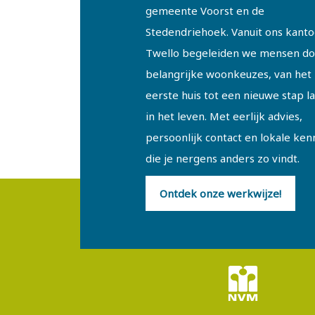
gemeente Voorst en de
Stedendriehoek. Vanuit ons kanto
Twello begeleiden we mensen do
belangrijke woonkeuzes, van het
eerste huis tot een nieuwe stap l
in het leven. Met eerlijk advies,
persoonlijk contact en lokale ken
die je nergens anders zo vindt.
Ontdek onze werkwijze!