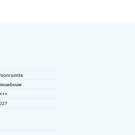
oonruimte
ieuwbouw
+++
027