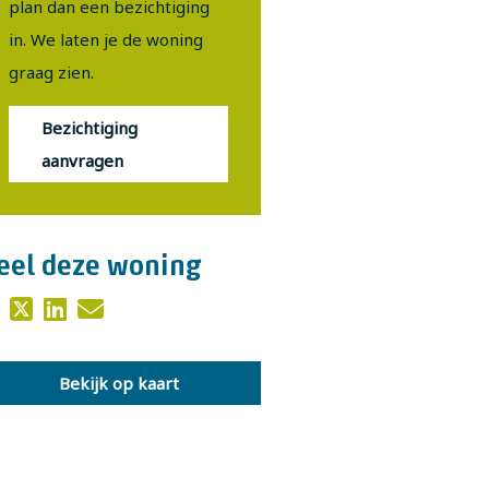
plan dan een bezichtiging
in. We laten je de woning
graag zien.
Bezichtiging
aanvragen
eel deze woning
Bekijk op kaart