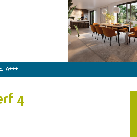
A+++
erf 4