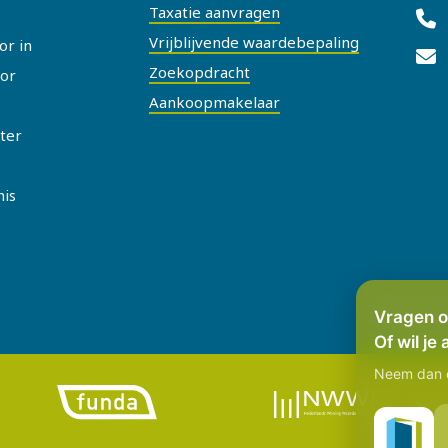
Taxatie aanvragen
Vrijblijvende waardebepaling
or in
Zoekopdracht
or
Aankoopmakelaar
ater
nis