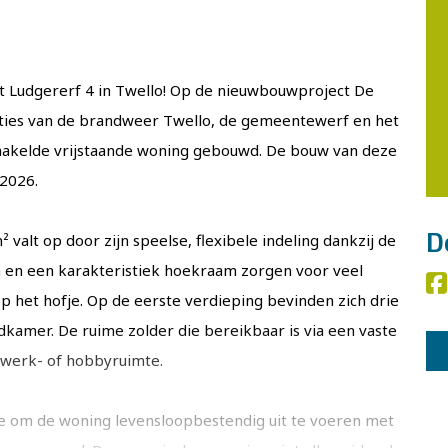
nt Ludgererf 4 in Twello! Op de nieuwbouwproject De
ties van de brandweer Twello, de gemeentewerf en het
hakelde vrijstaande woning gebouwd. De bouw van deze
 2026.
 valt op door zijn speelse, flexibele indeling dankzij de
D
n en een karakteristiek hoekraam zorgen voor veel
 op het hofje. Op de eerste verdieping bevinden zich drie
amer. De ruime zolder die bereikbaar is via een vaste
, werk- of hobbyruimte.
ie om de woning levensloopbestendig uit te voeren met