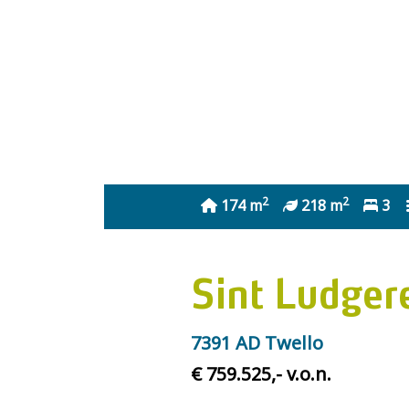
2
2
174 m
218 m
3
Sint Ludger
7391 AD Twello
€ 759.525,- v.o.n.