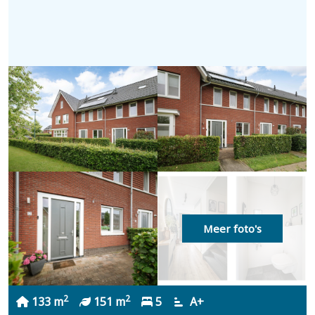
Meer foto's
2
2
133 m
151 m
5
A+