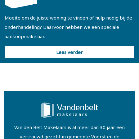
- Gebruiksoppervlakte 133 m² en inhoud 472 m³
Moeite om de juiste woning te vinden of hulp nodig bij de
Wil je deze woning bezichtigen? Plan dan eenvoudig online
onderhandeling? Daarvoor hebben we een speciale
een afspraak in via onze website of vraag een bezichtiging
aankoopmakelaar.
aan via Funda. Is er geen passend moment beschikbaar?
Neem dan gerust contact met ons op, we plannen graag
Lees verder
een afspraak op een ander moment.
Van den Belt Makelaars is al meer dan 30 jaar een
vertrouwd gezicht in gemeente Voorst en de