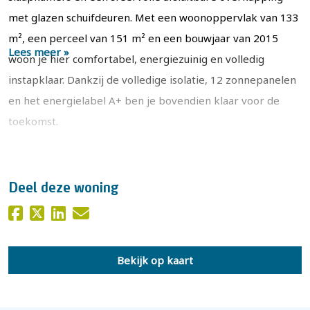
met glazen schuifdeuren. Met een woonoppervlak van 133
m², een perceel van 151 m² en een bouwjaar van 2015
Lees meer »
woon je hier comfortabel, energiezuinig en volledig
instapklaar. Dankzij de volledige isolatie, 12 zonnepanelen
en het energielabel A+ ben je bovendien klaar voor de
toekomst.
Aan de voorzijde van de woning kijk je uit op een groen
plantsoen met kinderspeelplaats, waardoor kinderen
Deel deze woning
veilig en onbezorgd kunnen spelen. De woning beschikt
over een verzorgde achtertuin op het oosten. Direct
achter de woning bevindt zich een zonnig terras, terwijl
Bekijk op kaart
achterin de tuin een sfeervolle overkapping is
gerealiseerd aan de berging. Deze overkapping is volledig
afsluitbaar met glazen schuifdeuren, waardoor een