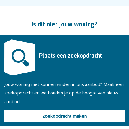
De uitgebouwde woonkamer vormt het hart van de woning
en biedt voldoende ruimte voor een royale zithoek en een
grote eettafel. Dankzij de openslaande deuren staat de
Is dit niet jouw woning?
woonkamer in directe verbinding met het terras en de
tuin, waardoor binnen en buiten op een prettige manier in
elkaar overlopen.
Plaats een zoekopdracht
Op de eerste verdieping bereik je via de overloop drie
slaapkamers van goed formaat. De moderne badkamer is
keurig afgewerkt en voorzien van een douche, toilet en
Jouw woning niet kunnen vinden in ons aanbod? Maak een
wastafelmeubel.
zoekopdracht en we houden je op de hoogte van nieuw
aanbod.
Ook de tweede verdieping is een van de grote pluspunten
van deze woning. Door het plaatsen van een dakkapel en
Zoekopdracht maken
de efficiënte indeling van deze verdieping zijn hier twee