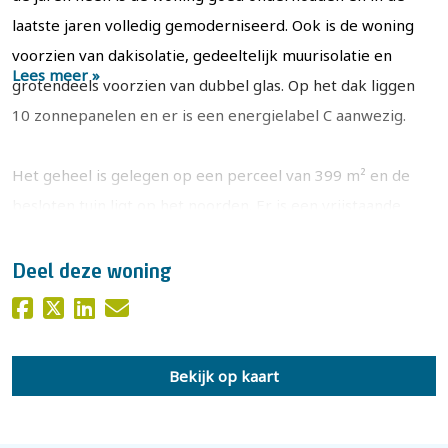
laatste jaren volledig gemoderniseerd. Ook is de woning
voorzien van dakisolatie, gedeeltelijk muurisolatie en
Lees meer »
grotendeels voorzien van dubbel glas. Op het dak liggen
10 zonnepanelen en er is een energielabel C aanwezig.
Het geheel is gelegen op een perceel van 399 m² en de
besloten tuin ligt op het noorden. Er is een vrijstaande
stenen garage met vliering en er is voldoende
parkeergelegenheid op eigen terrein aanwezig. Achter de
Deel deze woning
garage is een houtopslag en aangebouwde overkapping
waar je heerlijk beschut kunt zitten.
Bekijk op kaart
De woning ligt op een fraaie locatie aan de rand van
Twello, zowel Deventer als het centrum van Twello zijn
prima per fiets te bereiken. Het perceel is gelegen op