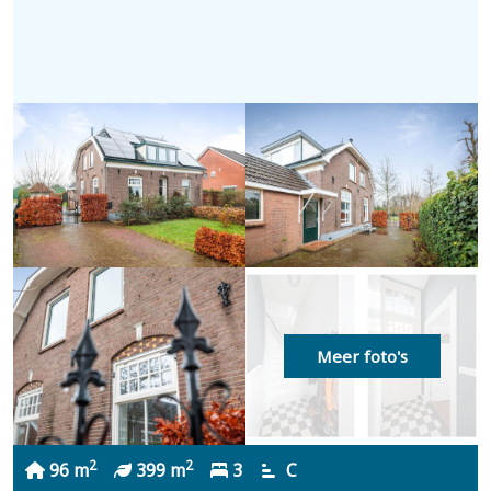
Meer foto's
2
2
96 m
399 m
3
C