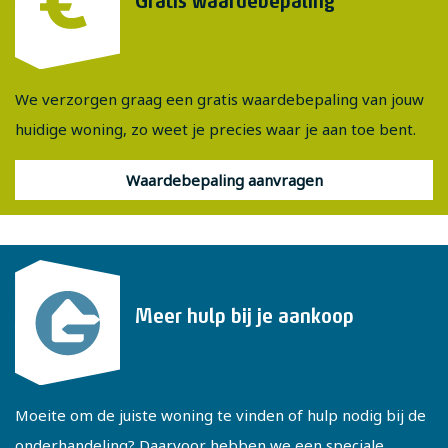
Gratis waardebepaling
Dat is geen probleem, bel of e-mail ons gerust voor een
afspraak op een ander moment.
We verzorgen graag een gratis waardebepaling van jouw
huidige woning, zo weet je precies waar je aan toe bent.
Waardebepaling aanvragen
Meer hulp bij je aankoop
Moeite om de juiste woning te vinden of hulp nodig bij de
onderhandeling? Daarvoor hebben we een speciale