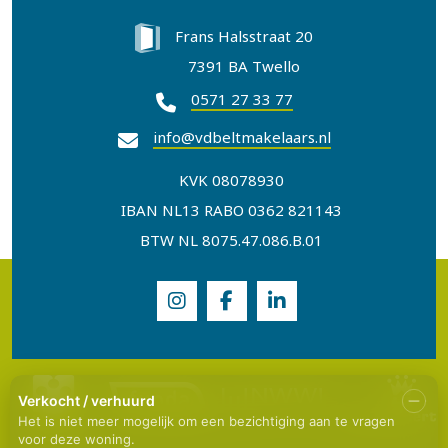
Frans Halsstraat 20
7391 BA Twello
0571 27 33 77
info@vdbeltmakelaars.nl
KVK 08078930
IBAN NL13 RABO 0362 821143
BTW NL 8075.47.086.B.01