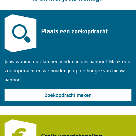
Via een luik met vlizotrap op de overloop is de vliering
bereikbaar. Een praktische ruimte voor het opbergen van
spullen.
Plaats een zoekopdracht
Enkele kenmerken:
- De woning is geïsoleerd en gedeeltelijk voorzien van
Jouw woning niet kunnen vinden in ons aanbod? Maak een
dubbel glas
zoekopdracht en we houden je op de hoogte van nieuw
- Energielabel C
aanbod.
- Gebruiksoppervlakte 112 m², overige inpandige ruimte
29 m² en inhoud 501 m³
Zoekopdracht maken
Wil je deze woning bezichtigen? Plan dan zelf online een
afspraak in via onze website of vraag een bezichtiging aan
via Funda! Is er geen passend moment meer beschikbaar?