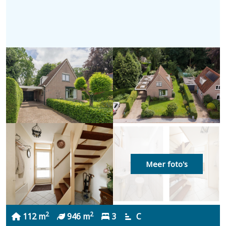
Meer foto's
2
2
112 m
946 m
3
C