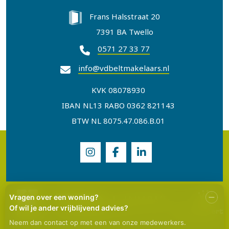
Frans Halsstraat 20
7391 BA Twello
0571 27 33 77
info@vdbeltmakelaars.nl
KVK 08078930
IBAN NL13 RABO 0362 821143
BTW NL 8075.47.086.B.01