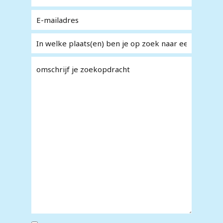
E-
*
mailadres
In welke
*
plaats(en) ben
je op zoek naar
omschrijf je
*
een
zoekopdracht
bedrijfsaanbod?