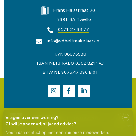
Frans Halsstraat 20
7391 BA Twello
0571 27 33 77
info@vdbeltmakelaars.nl
KVK 08078930
IBAN NL13 RABO 0362 821143
BTW NL 8075.47.086.B.01